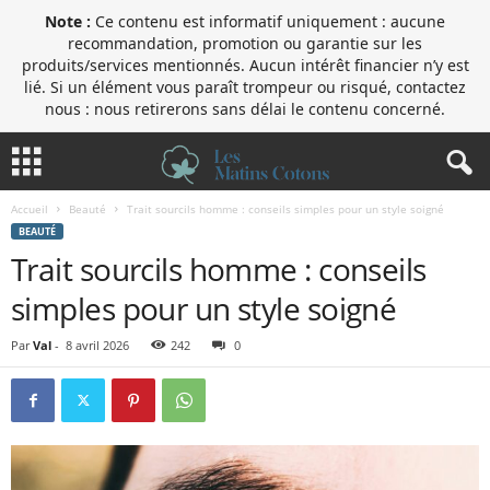
Note :
Ce contenu est informatif uniquement : aucune
recommandation, promotion ou garantie sur les
produits/services mentionnés. Aucun intérêt financier n’y est
lié. Si un élément vous paraît trompeur ou risqué, contactez
nous : nous retirerons sans délai le contenu concerné.
Accueil
Beauté
Trait sourcils homme : conseils simples pour un style soigné
BEAUTÉ
Trait sourcils homme : conseils
simples pour un style soigné
Par
Val
-
8 avril 2026
242
0