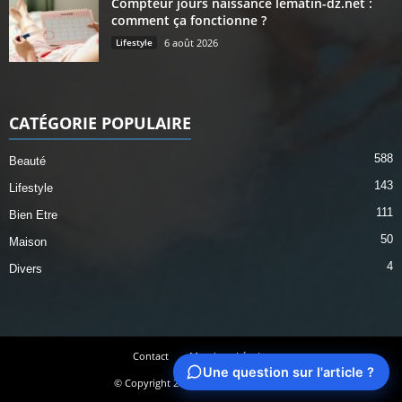
Compteur jours naissance lematin-dz.net :
comment ça fonctionne ?
Lifestyle
6 août 2026
CATÉGORIE POPULAIRE
588
Beauté
143
Lifestyle
111
Bien Etre
50
Maison
4
Divers
Contact
Mentions Légales
Une question sur l'article ?
© Copyright 2025 - lesmatinscotons.fr