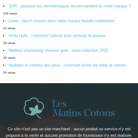
SVR : pourquoi les dermatologues recommandent-ils cette marque ?
108 views
Linae : faut-il investir dans cette marque beauté maintenant
43 views
Amla huile : comment l’utiliser pour stimuler la pousse
39 views
Meilleur shampoing cheveux gras : notre sélection 2025
26 views
Hydrater le contour des yeux : comment éviter les rides et cernes
26 views
Ce site n’est pas un site marchand : aucun produit ou service n’y est
proposé à la vente et aucune promotion de fournisseur n’y est réalisée.