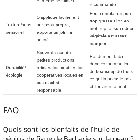
et même sensibles
recommandé
Peut sembler un peu
S’applique facilement
trop grasse si on en
Texture/sens
sur peau propre,
met trop, et son odeur
sensoriel
apporte un joli fini
végétale est assez
satiné
marquée
Souvent issue de
Rendement faible,
petites productions
donc consommation
Durabilité/
artisanales, soutient les
de beaucoup de fruits,
écologie
coopératives locales en
ce qui impacte le prix
cas d’achat
et l’environnement
responsable
FAQ
Quels sont les bienfaits de l’huile de
pépins de figue de Barbarie sur la peau ?