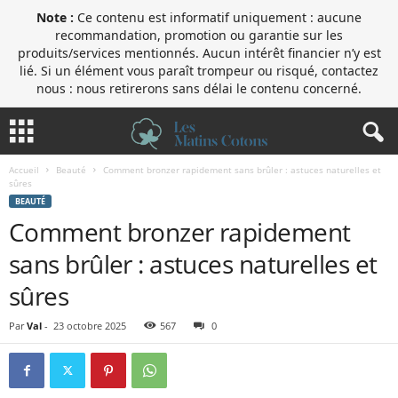
Note :
Ce contenu est informatif uniquement : aucune
recommandation, promotion ou garantie sur les
produits/services mentionnés. Aucun intérêt financier n’y est
lié. Si un élément vous paraît trompeur ou risqué, contactez
nous : nous retirerons sans délai le contenu concerné.
Accueil
Beauté
Comment bronzer rapidement sans brûler : astuces naturelles et
sûres
BEAUTÉ
Comment bronzer rapidement
sans brûler : astuces naturelles et
sûres
Par
Val
-
23 octobre 2025
567
0