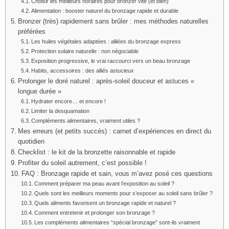
Choisir les meilleurs horaires pour bronzer vite (et bien)
Alimentation : booster naturel du bronzage rapide et durable
Bronzer (très) rapidement sans brûler : mes méthodes naturelles
préférées
Les huiles végétales adaptées : alliées du bronzage express
Protection solaire naturelle : non négociable
Exposition progressive, le vrai raccourci vers un beau bronzage
Habits, accessoires : des alliés astucieux
Prolonger le doré naturel : après-soleil douceur et astuces «
longue durée »
Hydrater encore… et encore !
Limiter la desquamation
Compléments alimentaires, vraiment utiles ?
Mes erreurs (et petits succès) : carnet d’expériences en direct du
quotidien
Checklist : le kit de la bronzette raisonnable et rapide
Profiter du soleil autrement, c’est possible !
FAQ : Bronzage rapide et sain, vous m’avez posé ces questions
Comment préparer ma peau avant l’exposition au soleil ?
Quels sont les meilleurs moments pour s’exposer au soleil sans brûler ?
Quels aliments favorisent un bronzage rapide et naturel ?
Comment entretenir et prolonger son bronzage ?
Les compléments alimentaires “spécial bronzage” sont-ils vraiment